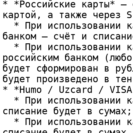
* *Российские карты* — 
картой, а также через S
  * При использовании карт, выпущенных российским 
банком — счёт и списани
  * При использовании карт, выпущенных не 
российским банком (любо
будет сформирован в руб
будет произведено в тенг
* *Humo / Uzcard / VISA
  * При использовании карт Humo и Uzcard — 
списание будет в сумах;

  * При использовании карт VISA / MasterCard — 
списание будет в сумах,