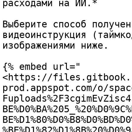
расходами на ИИ.*

Выберите способ получен
видеоинструкция (таймко
изображениями ниже.

{% embed url="
<https://files.gitbook.
prod.appspot.com/o/spac
Fuploads%2F3cgimEvZisc4
BE%D0%BA%205_%20%D0%9C%
BE%D1%80%D0%B8%D0%BD%D0
%BE%D1%82%D1%8B%20%D0%9