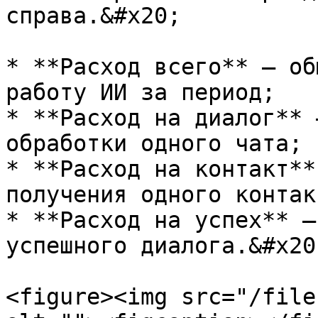
справа.&#x20;

* **Расход всего** — об
работу ИИ за период;

* **Расход на диалог** 
обработки одного чата;

* **Расход на контакт**
получения одного контакт
* **Расход на успех** —
успешного диалога.&#x20;
<figure><img src="/file