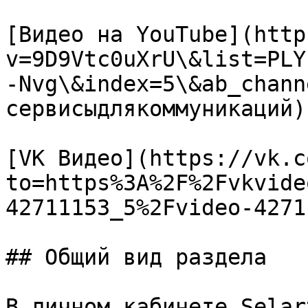
[Видео на YouTube](http
v=9D9Vtc0uXrU\&list=PLY
-Nvg\&index=5\&ab_chann
сервисыдлякоммуникаций).
[VK Видео](https://vk.c
to=https%3A%2F%2Fvkvide
42711153_5%2Fvideo-4271
## Общий вид раздела

В личном кабинете Selar