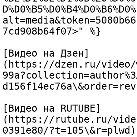
D%D0%B5%D0%B4%D0%B6%D0%
alt=media&token=5080b66
7cd908b64f07>" %}

[Видео на Дзен]
(https://dzen.ru/video/
99a?collection=author%3
d156f14ec76a\&order=rev
[Видео на RUTUBE]
(https://rutube.ru/vide
0391e80/?t=105\&r=plwd).