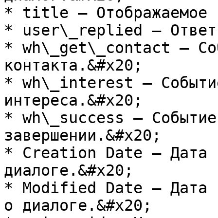
* title — Отображаемое 
* user\_replied — Ответ
* wh\_get\_contact — Со
контакта.&#x20;

* wh\_interest — Событи
интереса.&#x20;

* wh\_success — Событие
завершении.&#x20;

* Creation Date — Дата 
диалоге.&#x20;

* Modified Date — Дата 
о диалоге.&#x20;
