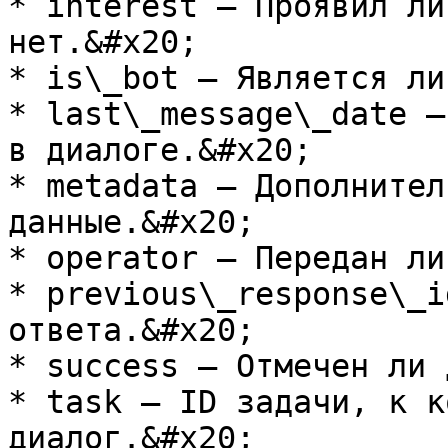
* interest — Проявил ли
нет.&#x20;

* is\_bot — Является ли
* last\_message\_date —
в диалоге.&#x20;

* metadata — Дополнител
данные.&#x20;

* operator — Передан ли
* previous\_response\_i
ответа.&#x20;

* success — Отмечен ли 
* task — ID задачи, к к
диалог.&#x20;
