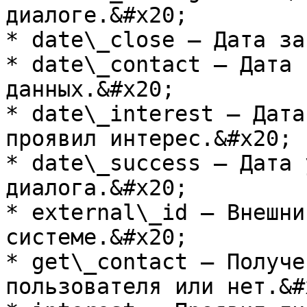
диалоге.&#x20;

* date\_close — Дата за
* date\_contact — Дата 
данных.&#x20;

* date\_interest — Дата
проявил интерес.&#x20;

* date\_success — Дата 
диалога.&#x20;

* external\_id — Внешни
системе.&#x20;

* get\_contact — Получе
пользователя или нет.&#x